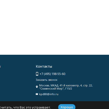
я
Контакты
+7 (495) 198-55-60
Заказать звонок
Москва, МКАД, 41-й километр, 4, стр. 22,
"Славянский Мир", Г15/2
kpd88@info.ru
Хорошо
читать, что Вас это устраивает.