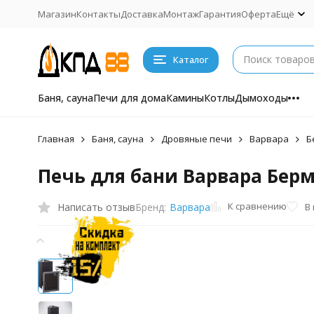
Магазин
Контакты
Доставка
Монтаж
Гарантия
Оферта
Ещё
Каталог
Баня, сауна
Печи для дома
Камины
Котлы
Дымоходы
Главная
Баня, сауна
Дровяные печи
Варвара
Б
Печь для бани Варвара Берм
К сравнению
Написать отзыв
В
Бренд:
Варвара