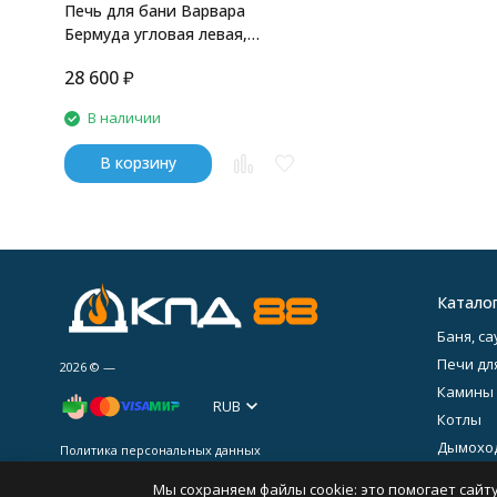
Печь для бани Варвара
Бермуда угловая левая,
удлиненная топка
28 600
₽
В наличии
В корзину
Катало
Баня, са
Печи дл
2026 © —
Камины
RUB
Котлы
Дымохо
Политика персональных данных
Печное 
Мы сохраняем файлы cookie: это помогает сайту