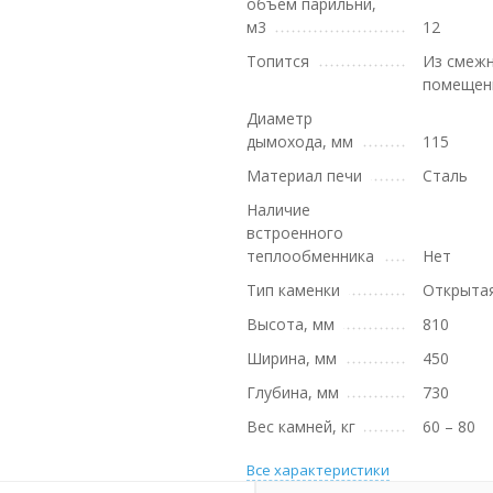
объем парильни,
м3
12
Топится
Из смеж
помещен
Диаметр
дымохода, мм
115
Материал печи
Сталь
Наличие
встроенного
теплообменника
Нет
Тип каменки
Открыта
Высота, мм
810
Ширина, мм
450
Глубина, мм
730
Вес камней, кг
60 – 80
Все характеристики