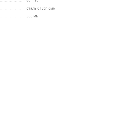
60 – 80
сталь Ст3сп 6мм
300 мм