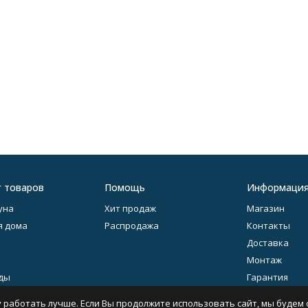
г товаров
Помощь
Информаци
уна
Хит продаж
Магазин
я дома
Распродажа
Контакты
Доставка
Монтаж
ды
Гарантия
литье
Оферта
 работать лучше. Если Вы продолжите использовать сайт, мы будем с