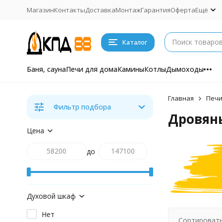
Магазин
Контакты
Доставка
Монтаж
Гарантия
Оферта
Ещё
Каталог
Баня, сауна
Печи для дома
Камины
Котлы
Дымоходы
Главная
Печи
Фильтр подбора
Дровяны
Цена
до
Духовой шкаф
Нет
Сортировать