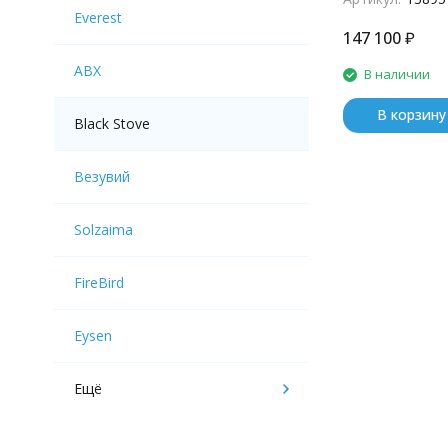
Everest
147 100
₽
АВХ
В наличии
В корзину
Black Stove
Везувий
Solzaima
FireBird
Eysen
Ещё