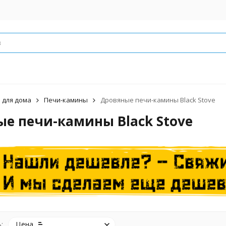
 для дома
Печи-камины
Дровяные печи-камины Black Stove
е печи-камины Black Stove
:
Цена