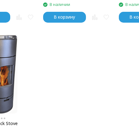
В наличии
В нали
В корзину
В ко
ck Stove