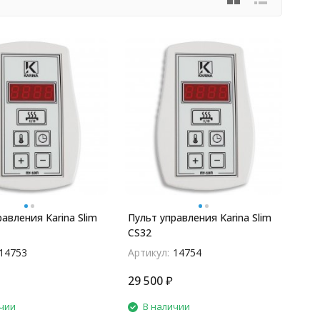
авления Karina Slim
Пульт управления Karina Slim
CS32
14753
Артикул:
14754
29 500
₽
чии
В наличии