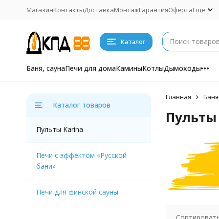
Магазин
Контакты
Доставка
Монтаж
Гарантия
Оферта
Ещё
Каталог
Баня, сауна
Печи для дома
Камины
Котлы
Дымоходы
Главная
Баня
Каталог товаров
Пульты 
Пульты Karina
Печи с эффектом «Русской
бани»
Печи для финской сауны
Сортировать