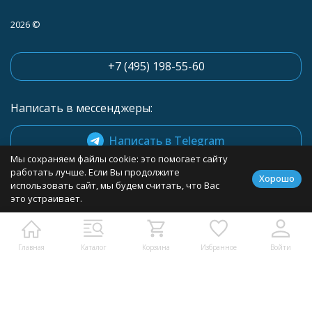
2026 ©
+7 (495) 198-55-60
Написать в мессенджеры:
Написать в Telegram
Мы сохраняем файлы cookie: это помогает сайту
работать лучше. Если Вы продолжите
Хорошо
Контакты:
использовать сайт, мы будем считать, что Вас
это устраивает.
Москва, МКАД, 41-й километр, 4, стр. 22, "Славянский Мир",
Г15/2
kpd88@info.ru
Главная
Каталог
Корзина
Избранное
Войти
Проложить маршрут