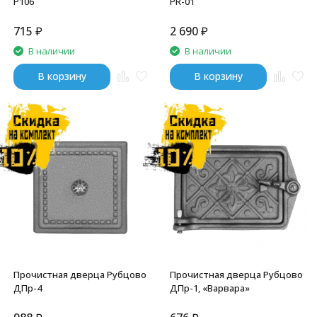
P106
PR-01
715
₽
2 690
₽
В наличии
В наличии
В корзину
В корзину
Прочистная дверца Рубцово
Прочистная дверца Рубцово
ДПр-4
ДПр-1, «Варвара»