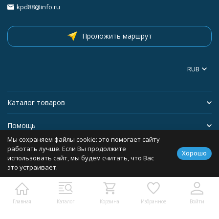
kpd88@info.ru
Проложить маршрут
RUB
Каталог товаров
Помощь
Мы сохраняем файлы cookie: это помогает сайту
Информация
работать лучше. Если Вы продолжите
Хорошо
использовать сайт, мы будем считать, что Вас
это устраивает.
Политика персональных данных
Главная
Каталог
Корзина
Избранное
Войти