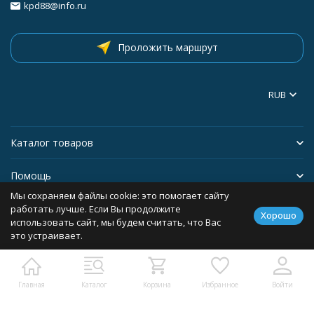
kpd88@info.ru
Проложить маршрут
RUB
Каталог товаров
Помощь
Мы сохраняем файлы cookie: это помогает сайту
Информация
работать лучше. Если Вы продолжите
Хорошо
использовать сайт, мы будем считать, что Вас
это устраивает.
Политика персональных данных
Главная
Каталог
Корзина
Избранное
Войти