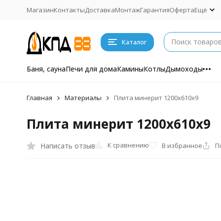
Магазин
Контакты
Доставка
Монтаж
Гарантия
Оферта
Ещё
Каталог
Баня, сауна
Печи для дома
Камины
Котлы
Дымоходы
Главная
Материалы
Плита минерит 1200х610х9
Плита минерит 1200х610х9
К сравнению
Написать отзыв
В избранное
П