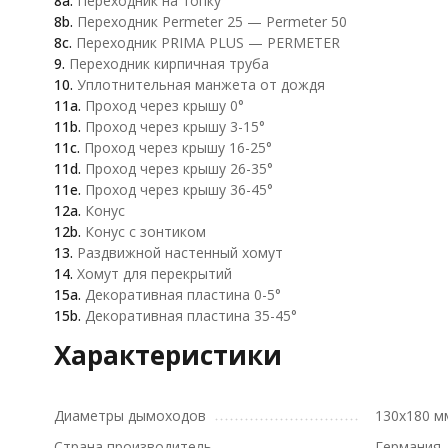
8a.
Переходник на топку
8b.
Переходник Permeter 25 — Permeter 50
8c.
Переходник PRIMA PLUS — PERMETER
9.
Переходник кирпичная труба
10.
Уплотнительная манжета от дождя
11a.
Проход через крышу 0°
11b.
Проход через крышу 3-15°
11c.
Проход через крышу 16-25°
11d.
Проход через крышу 26-35°
11e.
Проход через крышу 36-45°
12a.
Конус
12b.
Конус с зонтиком
13.
Раздвижной настенный хомут
14.
Хомут для перекрытий
15a.
Декоративная пластина 0-5°
15b.
Декоративная пластина 35-45°
Характеристики
Диаметры дымоходов
130х180 м
Страна производитель
Германия