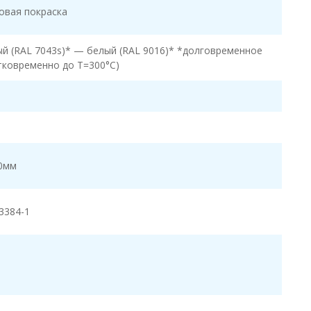
овая покраска
й (RAL 7043s)* — белый (RAL 9016)* *долговременное
тковременно до T=300°C)
0мм
3384-1