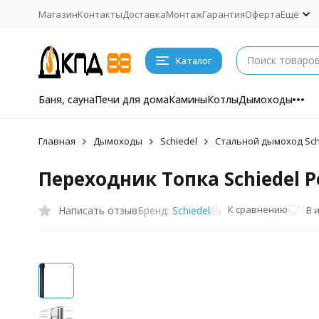
Магазин
Контакты
Доставка
Монтаж
Гарантия
Оферта
Ещё
Каталог
Баня, сауна
Печи для дома
Камины
Котлы
Дымоходы
Главная
Дымоходы
Schiedel
Стальной дымоход Sch
Переходник Топка Schiedel P
К сравнению
Написать отзыв
В 
Бренд:
Schiedel