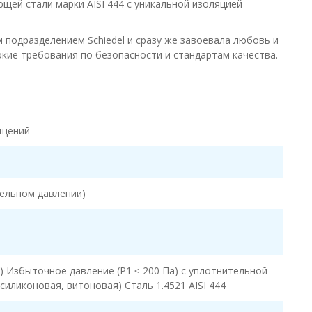
ей стали марки AISI 444 с уникальной изоляцией
одразделением Schiedel и сразу же завоевала любовь и
окие требования по безопасности и стандартам качества.
ещений
тельном давлении)
) Избыточное давление (P1 ≤ 200 Па) с уплотнительной
силиконовая, витоновая) Сталь 1.4521 AISI 444