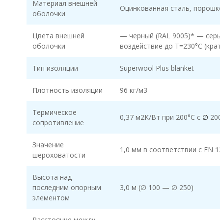
Материал внешней
Оцинкованная сталь, порошк
оболочки
Цвета внешней
— черный (RAL 9005)* — серы
оболочки
воздействие до T=230°C (кра
Тип изоляции
Superwool Plus blanket
Плотность изоляции
96 кг/м3
Термическое
0,37 м2К/Вт при 200°С с
∅
20
сопротивление
Значение
1,0 мм в соответствии с EN 1
шероховатости
Высота над
последним опорным
3,0 м (∅ 100 — ∅ 250)
элементом
Расстояние между