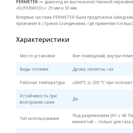
PERMETER —
дымоход из высококачественной нержавеющ
«SUPERWOOL»: 25 мм и 50 мм.
Впервые система PERMETER была предложена Шведским п
признание в странах Скандинавии, где применяются выс
Характеристики
Место установки
Вне помещений, внутри пом
Виды топлива
Дрова, пеллеты, газ
Рабочая температура
≤600°C (≤ 200 °C при положи
Устойчивость при
Да
возгорании сажи
Под разряжением (N1 ≤ 40 Па
Тип использования
манжетой – только для газа (