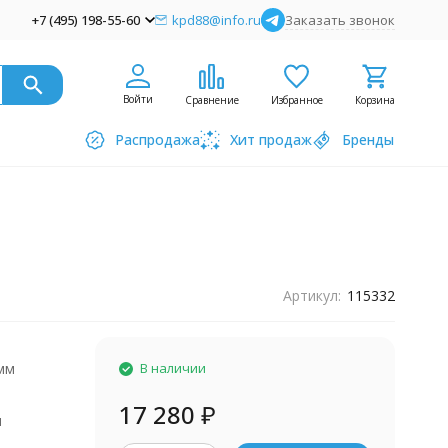
+7 (495) 198-55-60
kpd88@info.ru
Заказать звонок
Войти
Сравнение
Избранное
Корзина
Распродажа
Хит продаж
Бренды
Артикул:
115332
мм
В наличии
17 280
₽
я