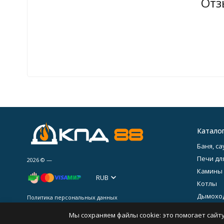
Отз
Катало
Баня, са
Печи дл
2026 © —
Камины
RUB
Котлы
Дымохо
Политика персональных данных
Печное 
Мы сохраняем файлы cookie: это помогает сайту