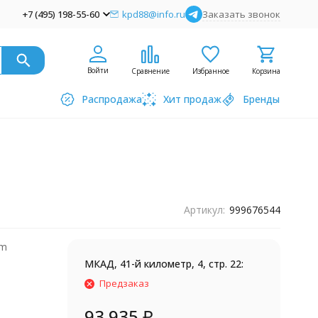
+7 (495) 198-55-60
kpd88@info.ru
Заказать звонок
Войти
Сравнение
Избранное
Корзина
Распродажа
Хит продаж
Бренды
Артикул:
999676544
am
МКАД, 41-й километр, 4, стр. 22:
Предзаказ
93 935
₽