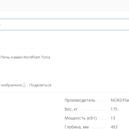
Печь-камин NordFlam Toria
В избранное
Поделиться
Производитель
NORDFl
Вес, кг
175
Мощность (кВт)
13
Глубина, мм
493