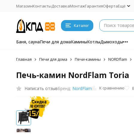
Магазин
Контакты
Доставка
Монтаж
Гарантия
Оферта
Ещё
Каталог
Баня, сауна
Печи для дома
Камины
Котлы
Дымоходы
Главная
Печи для дома
Печи-камины
NORDflam
Печь-камин NordFlam Toria
К сравнению
Написать отзыв
Бренд:
NordFlam