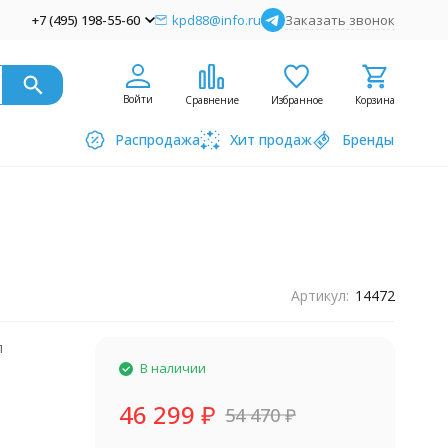
+7 (495) 198-55-60
kpd88@info.ru
Заказать звонок
Войти
Сравнение
Избранное
Корзина
Распродажа
Хит продаж
Бренды
Артикул:
14472
л
В наличии
46 299
₽
54 470
₽