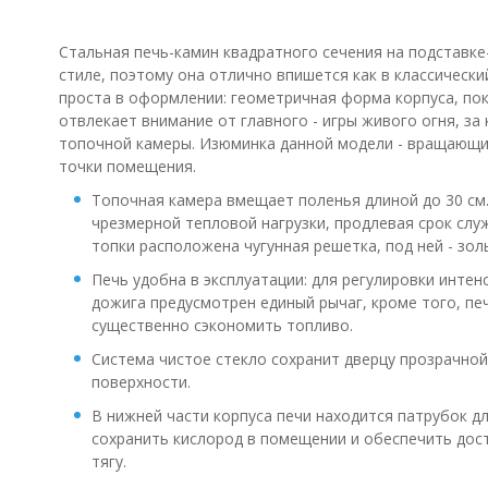
Стальная печь-камин квадратного сечения на подставке
стиле, поэтому она отлично впишется как в классически
проста в оформлении: геометричная форма корпуса, по
отвлекает внимание от главного - игры живого огня, з
топочной камеры. Изюминка данной модели - вращающи
точки помещения.
Топочная камера вмещает поленья длиной до 30 см
чрезмерной тепловой нагрузки, продлевая срок служ
топки расположена чугунная решетка, под ней - зол
Печь удобна в эксплуатации: для регулировки интен
дожига предусмотрен единый рычаг, кроме того, пе
существенно сэкономить топливо.
Система чистое стекло сохранит дверцу прозрачной,
поверхности.
В нижней части корпуса печи находится патрубок д
сохранить кислород в помещении и обеспечить до
тягу.