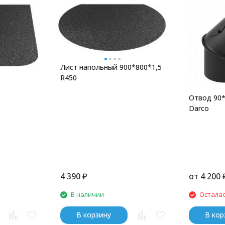
Лист напольный 900*800*1,5
R450
Отвод 90*
Darco
4 390
₽
от
4 200
В наличии
Осталас
В корзину
В кор