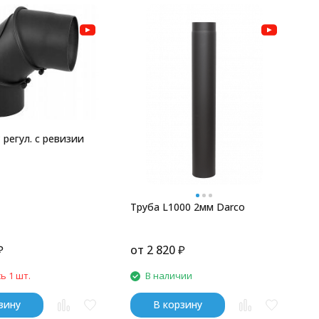
 регул. c ревизии
Труба L1000 2мм Darco
₽
от
2 820
₽
ь 1 шт.
В наличии
зину
В корзину