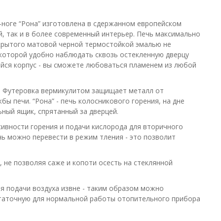
-ноге “Рона” изготовлена в сдержанном европейском
й, так и в более современный интерьер. Печь максимально
крытого матовой черной термостойкой эмалью не
а которой удобно наблюдать сквозь остекленную дверцу
йся корпус - вы сможете любоваться пламенем из любой
. Футеровка вермикулитом защищает металл от
бы печи. “Рона” - печь колосникового горения, на дне
ьный ящик, спрятанный за дверцей.
сивности горения и подачи кислорода для вторичного
чь можно перевести в режим тления - это позволит
 не позволяя саже и копоти осесть на стеклянной
ля подачи воздуха извне - таким образом можно
статочную для нормальной работы отопительного прибора