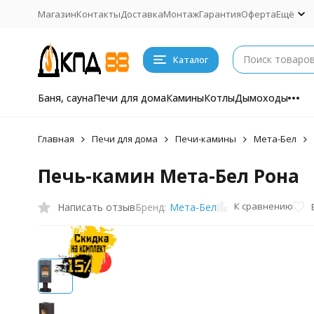
Магазин
Контакты
Доставка
Монтаж
Гарантия
Оферта
Ещё
Каталог
Баня, сауна
Печи для дома
Камины
Котлы
Дымоходы
Главная
Печи для дома
Печи-камины
Мета-Бел
Печь-камин Мета-Бел Рона
К сравнению
Написать отзыв
Бренд:
Мета-Бел
-15%