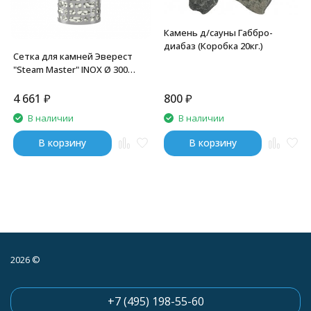
Камень д/сауны Габбро-
диабаз (Коробка 20кг.)
Сетка для камней Эверест
"Steam Master" INOX Ø 300
(0,8мм)
4 661
₽
800
₽
В наличии
В наличии
В корзину
В корзину
2026 ©
+7 (495) 198-55-60