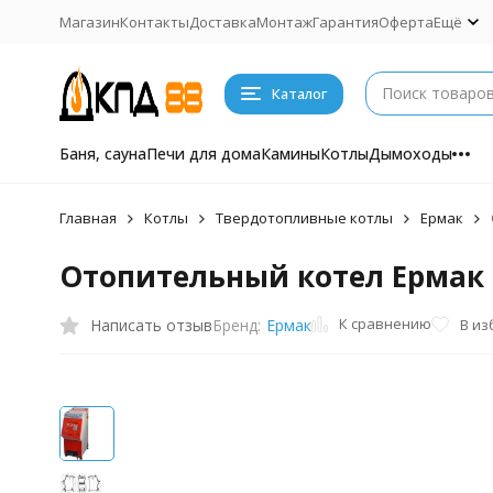
Магазин
Контакты
Доставка
Монтаж
Гарантия
Оферта
Ещё
Каталог
Баня, сауна
Печи для дома
Камины
Котлы
Дымоходы
Главная
Котлы
Твердотопливные котлы
Ермак
Отопительный котел Ермак S
К сравнению
Написать отзыв
В из
Бренд:
Ермак