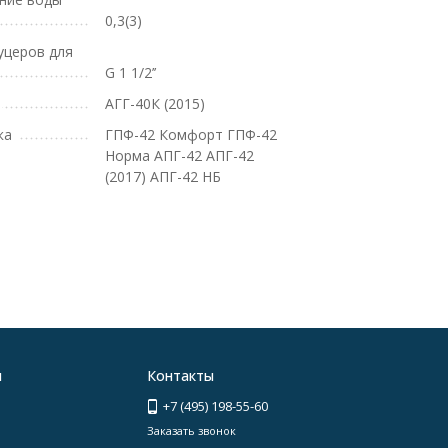
0,3(3)
уцеров для
G 1 1/2’’
АГГ-40К (2015)
ка
ГПФ-42 Комфорт ГПФ-42
Норма АПГ-42 АПГ-42
(2017) АПГ-42 НБ
я
Контакты
+7 (495) 198-55-60
Заказать звонок