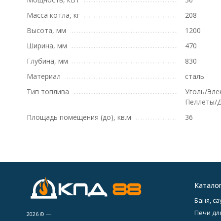
Масса котла, кг
208
Высота, мм
1200
Ширина, мм
470
Глубина, мм
830
Материал
сталь
Тип топлива
Уголь/Эле
Пеллеты/
Площадь помещения (до), кв.м
36
Катало
Баня, са
Печи дл
2026 © —