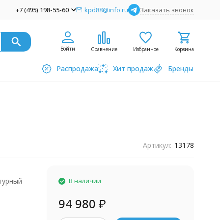
+7 (495) 198-55-60
kpd88@info.ru
Заказать звонок
Войти
Сравнение
Избранное
Корзина
Распродажа
Хит продаж
Бренды
Артикул:
13178
турный
В наличии
94 980
₽