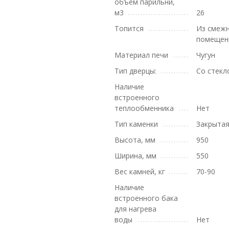
объем парильни,
м3
26
Топится
Из смеж
помещен
Материал печи
Чугун
Тип дверцы:
Со стекл
Наличие
встроенного
теплообменника
Нет
Тип каменки
Закрыта
Высота, мм
950
Ширина, мм
550
Вес камней, кг
70-90
Наличие
встроенного бака
для нагрева
воды
Нет