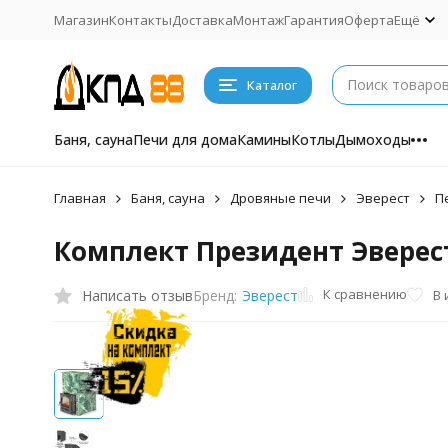
Магазин
Контакты
Доставка
Монтаж
Гарантия
Оферта
Ещё
Каталог
Баня, сауна
Печи для дома
Камины
Котлы
Дымоходы
Главная
Баня, сауна
Дровяные печи
Эверест
П
Комплект Президент Эверест 
К сравнению
Написать отзыв
В
Бренд:
Эверест