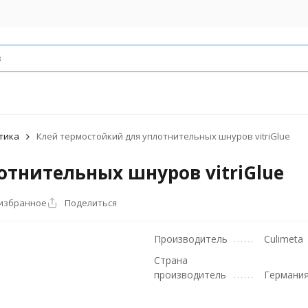
тика
Клей термостойкий для уплотнительных шнуров vitriGlue
отнительных шнуров vitriGlue
 избранное
Поделиться
Производитель
Culimeta
Страна
производитель
Германи