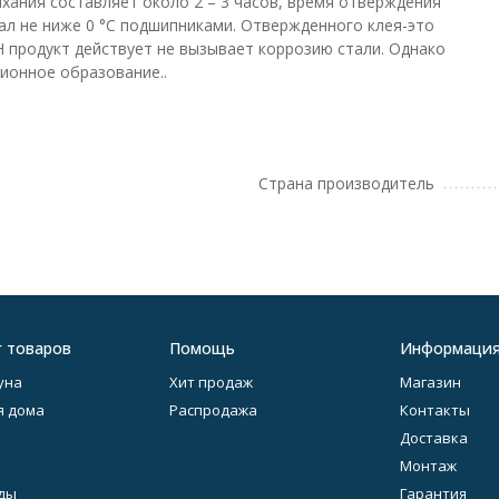
хания составляет около 2 – 3 часов, время отверждения
иал не ниже 0 °C подшипниками. Отвержденного клея-это
H продукт действует не вызывает коррозию стали. Однако
ионное образование..
Страна производитель
г товаров
Помощь
Информаци
уна
Хит продаж
Магазин
я дома
Распродажа
Контакты
Доставка
Монтаж
ды
Гарантия