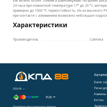
как можно более тонким и равномерным. На время Высы
24 часа при комнатной температуре 17° до 20 °с. матер
примерно до 1000 °C термостойкость. Из-за высокого P
при контакте с алюминием возможно небольшое корроз
Характеристики
Производитель
Culimeta
Катало
Баня, са
Печи дл
2026 © —
Камины
RUB
Котлы
Дымохо
Политика персональных данных