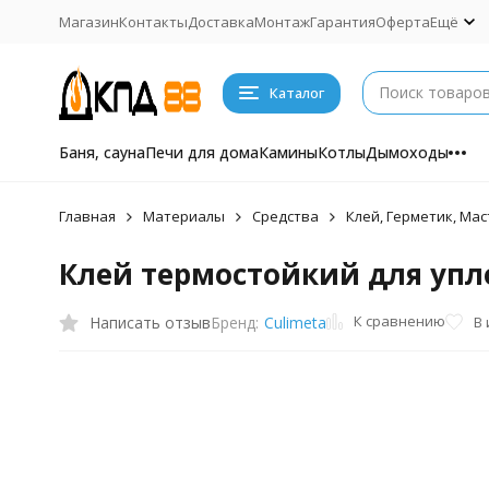
Магазин
Контакты
Доставка
Монтаж
Гарантия
Оферта
Ещё
Каталог
Баня, сауна
Печи для дома
Камины
Котлы
Дымоходы
Главная
Материалы
Средства
Клей, Герметик, Мас
Клей термостойкий для упл
К сравнению
Написать отзыв
В
Бренд:
Culimeta