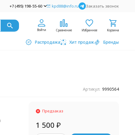
+7 (495) 198-55-60
kpd88@info.ru
Заказать звонок
Войти
Сравнение
Избранное
Корзина
Распродажа
Хит продаж
Бренды
Артикул:
9990564
Предзаказ
я
1 500
₽