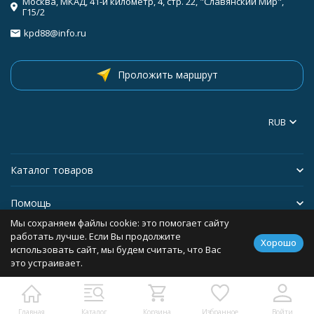
Москва, МКАД, 41-й километр, 4, стр. 22, "Славянский Мир",
Г15/2
kpd88@info.ru
Проложить маршрут
RUB
Каталог товаров
Помощь
Мы сохраняем файлы cookie: это помогает сайту
Информация
работать лучше. Если Вы продолжите
Хорошо
использовать сайт, мы будем считать, что Вас
это устраивает.
Политика персональных данных
Главная
Каталог
Корзина
Избранное
Войти