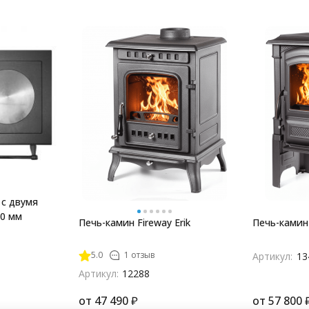
 с двумя
0 мм
Печь-камин Fireway Erik
Печь-камин 
5.0
1 отзыв
Артикул:
13
Артикул:
12288
от
47 490
₽
от
57 800