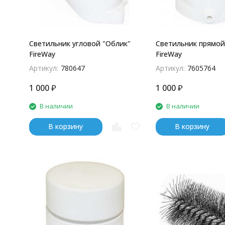
Светильник угловой "Облик"
Светильник прямой
FireWay
FireWay
Артикул:
780647
Артикул:
7605764
1 000
₽
1 000
₽
В наличии
В наличии
В корзину
В корзину