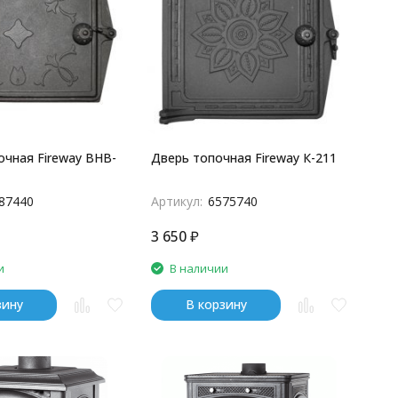
очная Fireway BHB-
Дверь топочная Fireway К-211
87440
Артикул:
6575740
3 650
₽
и
В наличии
зину
В корзину