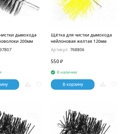
чистки дымохода
Щётка для чистки дымохода
проволоки 200мм
нейлоновая желтая 120мм
97807
Артикул:
768806
550
₽
и
В наличии
зину
В корзину