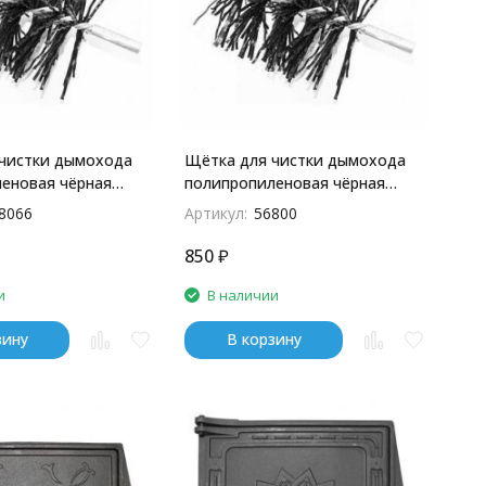
чистки дымохода
Щётка для чистки дымохода
еновая чёрная
полипропиленовая чёрная
200мм
8066
Артикул:
56800
850
₽
и
В наличии
зину
В корзину