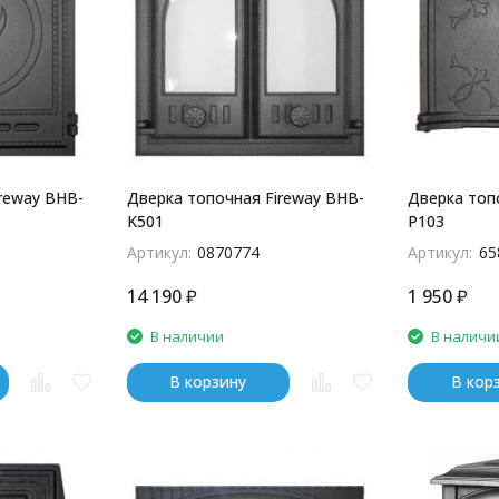
reway BHB-
Дверка топочная Fireway BHB-
Дверка топ
K501
P103
Артикул:
0870774
Артикул:
65
14 190
₽
1 950
₽
В наличии
В наличи
В корзину
В кор