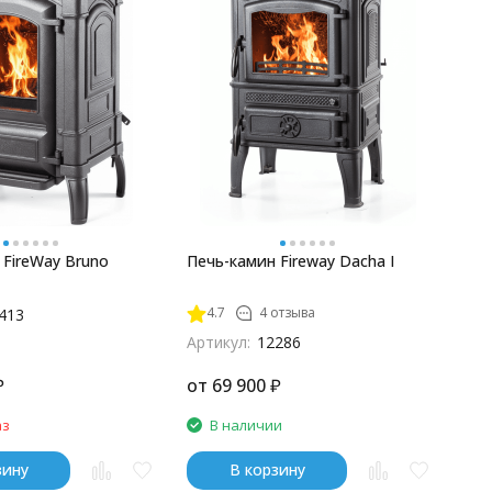
 FireWay Bruno
Печь-камин Fireway Dacha I
4.7
4 отзыва
413
Артикул:
12286
₽
от
69 900
₽
аз
В наличии
зину
В корзину