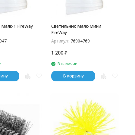
 Маяк-1 FireWay
Светильник Маяк-Мини
FireWay
947
Артикул:
76904769
1 200
₽
и
В наличии
зину
В корзину