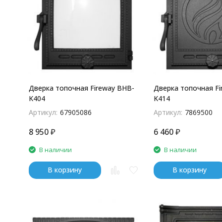
Дверка топочная Fireway BHB-
Дверка топочная Fi
K404
K414
Артикул:
67905086
Артикул:
7869500
8 950
₽
6 460
₽
В наличии
В наличии
В корзину
В корзину