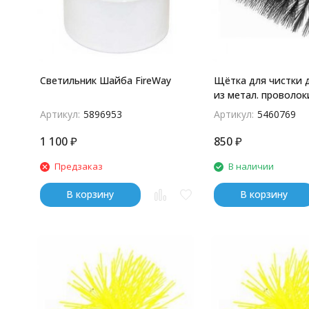
Светильник Шайба FireWay
Щётка для чистки
из метал. проволок
Артикул:
5896953
Артикул:
5460769
1 100
₽
850
₽
Предзаказ
В наличии
В корзину
В корзину