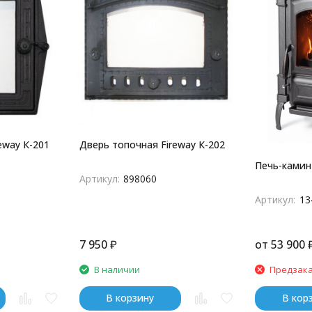
eway К-201
Дверь топочная Fireway К-202
Печь-камин
Артикул:
898060
Артикул:
13
7 950
₽
от
53 900
В наличии
Предзак
В корзину
В кор