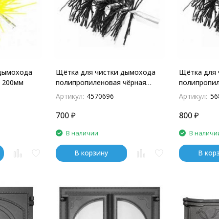
 дымохода
Щётка для чистки дымохода
Щётка для 
 200мм
полипропиленовая чёрная
полипропил
120мм
150мм
Артикул:
4570696
Артикул:
56
700
₽
800
₽
В наличии
В наличи
В корзину
В кор