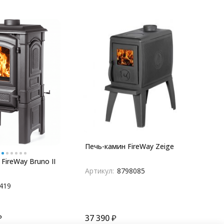
Печь-камин FireWay Zeige
FireWay Bruno II
Артикул:
8798085
419
₽
37 390
₽