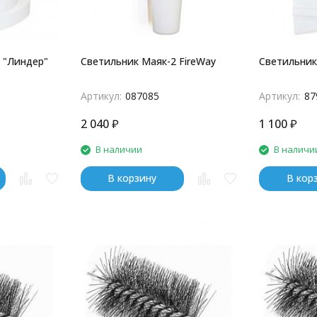
 "Линдер"
Светильник Маяк-2 FireWay
Светильник
Артикул:
087085
Артикул:
87
2 040
₽
1 100
₽
В наличии
В наличи
В корзину
В кор