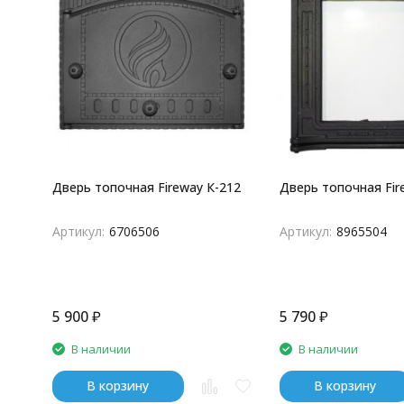
Дверь топочная Fireway К-212
Дверь топочная Fir
Артикул:
6706506
Артикул:
8965504
5 900
₽
5 790
₽
В наличии
В наличии
В корзину
В корзину