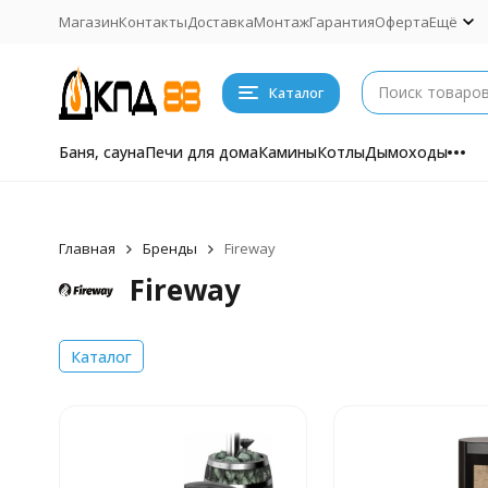
Магазин
Контакты
Доставка
Монтаж
Гарантия
Оферта
Ещё
Каталог
Баня, сауна
Печи для дома
Камины
Котлы
Дымоходы
Главная
Бренды
Fireway
Fireway
Каталог