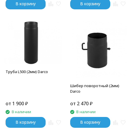
В корзину
В корзину
Труба L500 (2мм) Darco
Шибер поворотный (2мм)
Darco
от
1 900
₽
от
2 470
₽
В наличии
В наличии
В корзину
В корзину