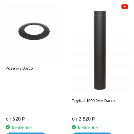
Розетка Darco
Труба L1000 2мм Darco
от
520
₽
от
2 820
₽
В наличии
В наличии