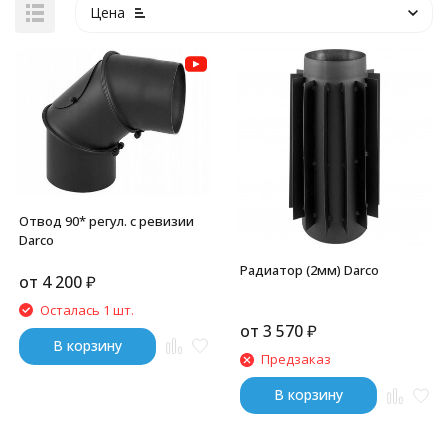
Цена
Отвод 90* регул. c ревизии
Darco
Радиатор (2мм) Darco
от
4 200
₽
Осталась 1 шт.
от
3 570
₽
В корзину
Предзаказ
В корзину