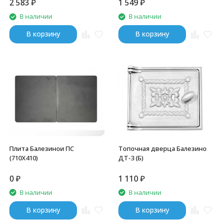
2 583
₽
1 549
₽
В наличии
В наличии
В корзину
В корзину
Плита Балезинои ПС
Топочная дверца Балезино
(710Х410)
ДТ-3 (Б)
0
₽
1 110
₽
В наличии
В наличии
В корзину
В корзину