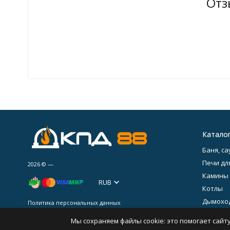
Отз
Катало
Баня, са
Печи дл
2026 © —
Камины
RUB
Котлы
Дымохо
Политика персональных данных
Печное 
Мы сохраняем файлы cookie: это помогает сайту