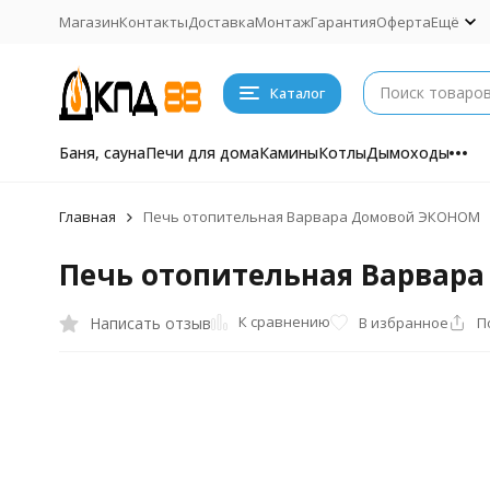
Магазин
Контакты
Доставка
Монтаж
Гарантия
Оферта
Ещё
Каталог
Баня, сауна
Печи для дома
Камины
Котлы
Дымоходы
Главная
Печь отопительная Варвара Домовой ЭКОНОМ
Печь отопительная Варвар
К сравнению
Написать отзыв
В избранное
П